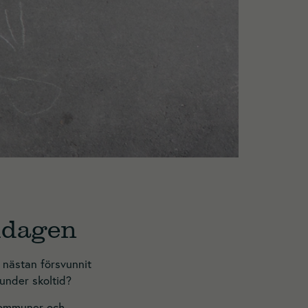
oldagen
r nästan försvunnit
 under skoltid?
kommuner och