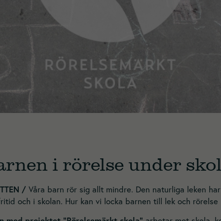
barnen i rörelse under sk
TTEN /
Våra barn rör sig allt mindre. Den naturliga leken ha
itid och i skolan. Hur kan vi locka barnen till lek och rörelse
n med projektet ”Rörelsemärkt skola”
arbetar mot skola, 