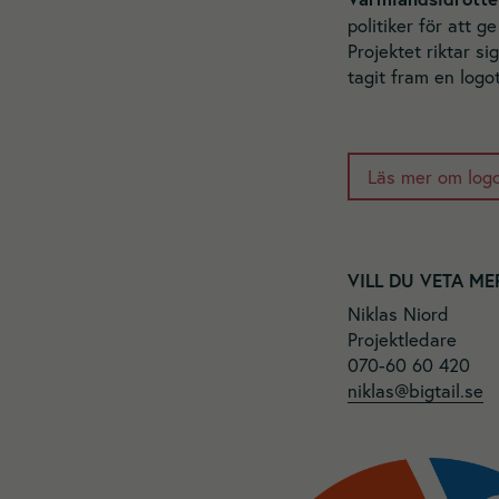
politiker för att g
Projektet riktar si
tagit fram en logot
Läs mer om log
VILL DU VETA ME
Niklas Niord
Projektledare
070-60 60 420
niklas@bigtail.se