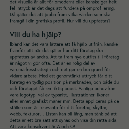
det visuella är allt för omodernt eller kanske ger helt
fel intryck är det dags att fundera på omprofilering.
Då gäller det att jobba fram vilka värden som ska
framgå i din grafiska profil. Hur vill du uppfattas?
Vill du ha hjälp?
Ibland kan det vara lättare att få hjälp utifrån, kanske
framför allt när det gäller hur ditt företag ska
uppfattas av andra. Att ta fram nya outfits till företag
är något vi gör ofta. Det är en rolig del av
varumärkesstrategin och det ger en bra grund för
vidare arbete. Med ett genomtänkt uttryck får ditt
företag en tydlig position på marknaden, och både du
och företaget får en riktig boost. Vanliga behov kan
vara logotyp, val av typsnitt, illustrationer, ikoner
eller annat grafiskt manér mm. Detta appliceras på de
ställen som är relevanta för ditt företag; skyltar,
webb, fakturor… Listan kan bli lång, men tänk på att
detta är ett bra sätt att synas och visa din rätta sida.
Att vara konsekvent är A och O!