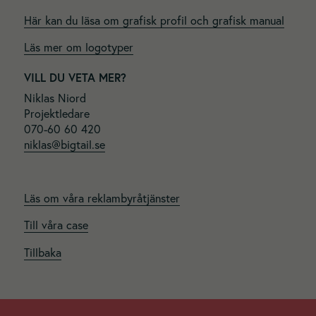
Här kan du läsa om grafisk profil och grafisk manual
Läs mer om logotyper
VILL DU VETA MER?
Niklas Niord
Projektledare
070-60 60 420
niklas@bigtail.se
Läs om våra reklambyråtjänster
Till våra case
Nödvändiga
Tillbaka
Dessa
cookies går
inte att välja
bort. De
behövs för