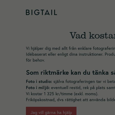
Skip to content
Vad kosta
Vi hjälper dig med allt från enklare fotograferi
Idébaserat eller enligt dina instruktioner. Prod
för behov.
Som riktmärke kan du tänka s
Foto i studio:
själva fotograferingen tar vi bet
Foto i miljö:
eventuell restid, rek på plats samt
Vi kostar 1 325 kr/timme (exkl. moms).
Friköpskostnad, dvs rättighet att använda bilde
Jag vill gärna ha hjälp