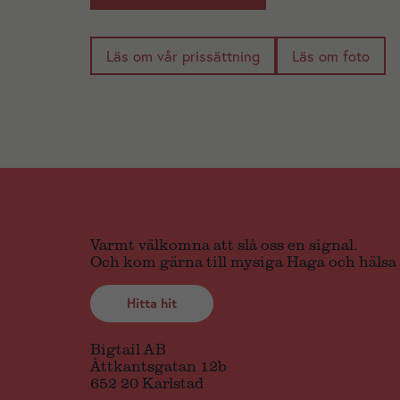
Läs om vår prissättning
Läs om foto
Varmt välkomna att slå oss en signal.
Och kom gärna till mysiga Haga och hälsa 
Hitta hit
Bigtail AB
Åttkantsgatan 12b
652 20 Karlstad